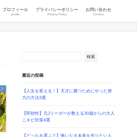
プロフィール
プライバシーポリシー
お問い合わせ
profile
Privacy Policy
Contact
検索
最近の投稿
イフ
【人生を変える！】天才に勝つためにやった努
力の方法3選
【即効性】元Jリーガーが教える30歳からの大人
ニキビ対策4選
【どっちを選ぶ？】悔いなき未来を作りたい人