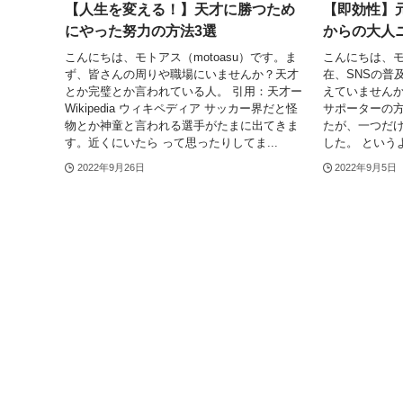
【人生を変える！】天才に勝つため
【即効性】元
にやった努力の方法3選
からの大人
こんにちは、モトアス（motoasu）です。ま
こんにちは、モト
ず、皆さんの周りや職場にいませんか？天才
在、SNSの普
とか完璧とか言われている人。 引用：天才ー
えていませんか
Wikipedia ウィキペディア サッカー界だと怪
サポーターの
物とか神童と言われる選手がたまに出てきま
たが、一つだ
す。近くにいたら って思ったりしてま...
した。 というよ
2022年9月26日
2022年9月5日