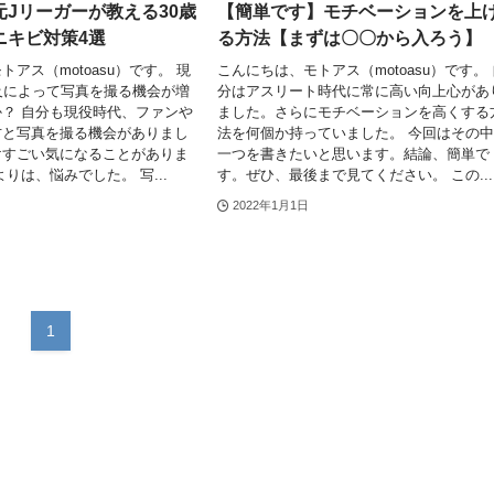
Jリーガーが教える30歳
【簡単です】モチベーションを上
ニキビ対策4選
る方法【まずは〇〇から入ろう】
アス（motoasu）です。 現
こんにちは、モトアス（motoasu）です。
及によって写真を撮る機会が増
分はアスリート時代に常に高い向上心があ
？ 自分も現役時代、ファンや
ました。さらにモチベーションを高くする
方と写真を撮る機会がありまし
法を何個か持っていました。 今回はその
けすごい気になることがありま
一つを書きたいと思います。結論、簡単で
りは、悩みでした。 写...
す。ぜひ、最後まで見てください。 この...
2022年1月1日
1